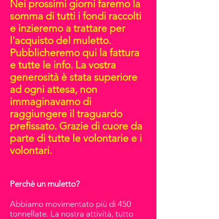
Nei prossimi giorni faremo la
somma di tutti i fondi raccolti
e inzieremo a trattare per
l'acquisto del muletto.
Pubblicheremo qui la fattura
e tutte le info. La vostra
generosità è stata superiore
ad ogni attesa, non
immaginavamo di
raggiungere il traguardo
prefissato. Grazie di cuore da
parte di tutte le volontarie e i
volontari.
P
erchè un muletto?
Abbiamo movimentato più di 450
tonnellate. La nostra attività, tutto