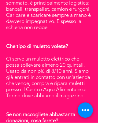
sommato, è principalmente logistica:
bancali, transpallet, camion e furgoni.
Caricare e scaricare sempre a mano è
davvero impegnativo. E spesso la
schiena non regge.
Che tipo di muletto volete?
Ci serve un muletto elettrico che
possa sollevare almeno 20 quintali.
Usato da non più di 8/10 anni. Siamo
già entrati in contatto con un'azienda
che vende, compra e ripara muletti
presso il Centro Agro Alimentare di
Torino dove abbiamo il magazzino.
Se non raccogliete abbastanza
donazioni, cosa farete?
Nel mercato dell'usato ci sono molte