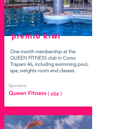
premio kiwi
One month membership at the
QUEEN FITNESS club in Corso
Trapani 46, including swimming pool,
spa, weights room and classes.
Sponsors:
Queen Fitness
(
site
)