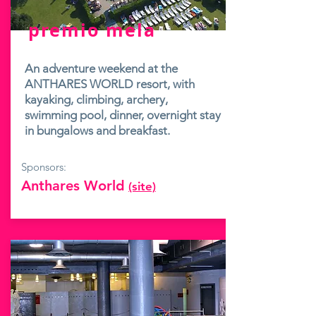
premio mela
An adventure weekend at the
ANTHARES WORLD resort, with
kayaking, climbing, archery,
swimming pool, dinner, overnight stay
in bungalows and breakfast.
Sponsors:
Anthares World
(site)