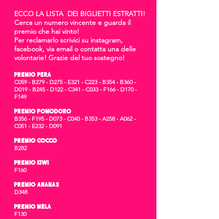
ECCO LA LISTA DEI BIGLIETTI ESTRATTI!
Cerca un numero vincente e guarda il
premio che hai vinto!
Per reclamarlo scrivici su instagram,
facebook, via email o contatta una delle
volontarie! Grazie del tuo sostegno!
PREMIO PERA
C059 - B279 - D275 - E321 - C223 - B354 - B360 -
D019 - B245 - D122 - C341 - C033 - F166 - D170 -
F149
PREMIO POMODORO
B356 - F195 - D073 - C040 - B353 - A258 - A062 -
C051 - E232 - D091
PREMIO COCCO
B282
PREMIO KIWI
F160
PREMIO ANANAS
D348
PREMIO MELA
F130