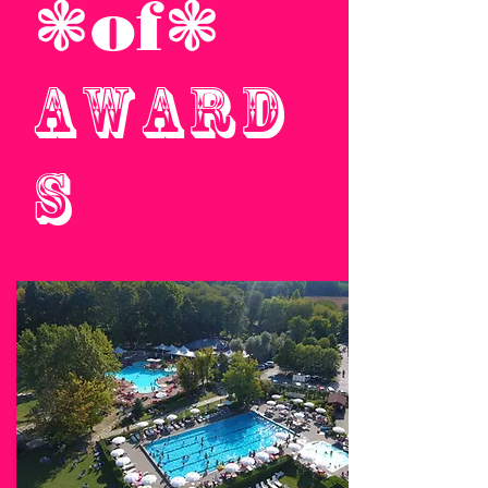
❃of❃
award
s